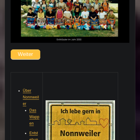
Weiter
Über
Nonnweil
er
Das
Wapp
en
Entst
ehun